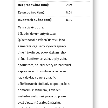
Nezpracováno (bm):
2.59
Zpracováno (bm):
8.04
Inventarizováno (bm):
8.04
Tematický popis:
Základní dokumenty ústavu
(písemnosti o zřízení ústavu, jeho
zaměření, org. řády, výroční zprávy,
plnění úkolů vědecko-výzkumného
plánu, konference, zahr. styky, zahr.
spolupráce, studijní cesty do zahraničí,
zápisy ze schůzí ústavní a vědecké
rady, doklady o personálních
záležitostech, doklady o spolupráci s
domácími institucemi, zavádění
výsledků výzkumné práce do praxe,
využití patentů a zlepš. návrhů,