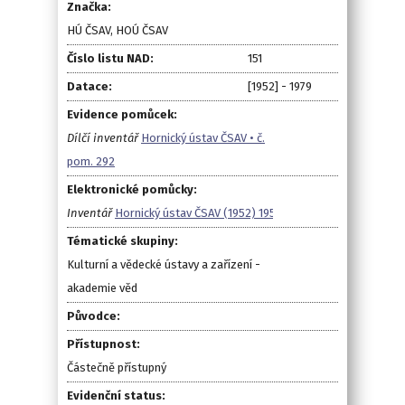
Značka:
HÚ ČSAV, HOÚ ČSAV
Číslo listu NAD:
151
Datace:
[1952] - 1979
Evidence pomůcek:
Dílčí inventář
Hornický ústav ČSAV • č.
pom. 292
Elektronické pomůcky:
Inventář
Hornický ústav ČSAV (1952) 1958-1979
Tématické skupiny:
Kulturní a vědecké ústavy a zařízení -
akademie věd
Původce:
Přístupnost:
Částečně přístupný
Evidenční status: