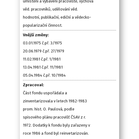
umístění a vybavení pracoviště, výchova
věd. pracovníků, udělování věd.
hodnotní, publikační, ediční a vědecko-
popularizační činnost.
Vnější změny:
03.01.1975 č.př. 3/1975
20.06.1979 č.př. 27/1979
11.02.1981 č.př. 1/1981
13.04.1981 č.př. 11/1981
05.04.1984 č.př. 10/1984
Zpracoval:
Část fondu uspořádala a
zinventarizovala v letech 1982-1983
prom. hist. O. Paulová, podle
spisového plánu pracovišť ČSAV z r.
1972. Dodatky k fondu byly zařazeny v
roce 1986 a fond byl reinvetarizován.