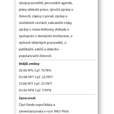
vývoji pracoviště, personální agendu,
plány vědecké práce, výroční zprávy o
činnosti, zápisy z porad, zprávy o
služebních cestách, zahraniční styky,
zprávy o stavu knihovny, doklady o
spolupráci s domácími institucemi, o
výchově vědeckých pracovníků, o
publikační, ediční a vědecko-
popularizační činnosti.
Vnější změny:
26.06.1974 č.př. 11/1974
03.08.1977 č.př. 22/1977
31.08.1977 č.př. 23/1977
03.04.1978 č.př. 7/1978
Zpracoval:
Část fondu uspořádala a
zinventarizovala v roce 1983 PhDr.