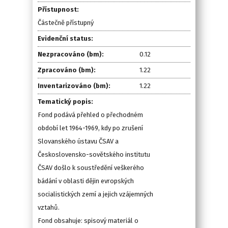
Přístupnost:
Částečně přístupný
Evidenční status:
Nezpracováno (bm):
0.12
Zpracováno (bm):
1.22
Inventarizováno (bm):
1.22
Tematický popis:
Fond podává přehled o přechodném
období let 1964-1969, kdy po zrušení
Slovanského ústavu ČSAV a
Československo-sovětského institutu
ČSAV došlo k soustředění veškerého
bádání v oblasti dějin evropských
socialistických zemí a jejich vzájemných
vztahů.
Fond obsahuje: spisový materiál o