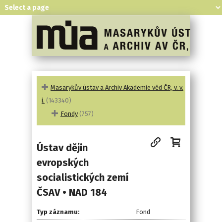
Masarykův ústav a Archiv Akademie věd ČR, v. v.
i.
(143340)
Fondy
(757)
Ústav dějin
evropských
socialistických zemí
ČSAV • NAD 184
Typ záznamu:
Fond