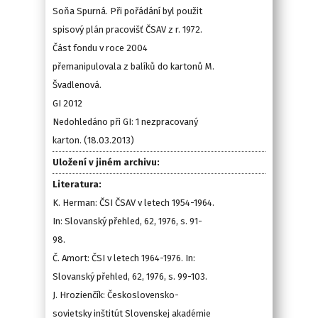
Soňa Spurná. Při pořádání byl použit
spisový plán pracovišť ČSAV z r. 1972.
Část fondu v roce 2004
přemanipulovala z balíků do kartonů M.
Švadlenová.
GI 2012
Nedohledáno při GI: 1 nezpracovaný
karton. (18.03.2013)
Uložení v jiném archivu:
Literatura:
K. Herman: ČSI ČSAV v letech 1954-1964.
In: Slovanský přehled, 62, 1976, s. 91-
98.
Č. Amort: ČSI v letech 1964-1976. In:
Slovanský přehled, 62, 1976, s. 99-103.
J. Hrozienčík: Československo-
sovietsky inštitút Slovenskej akadémie