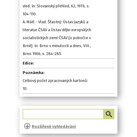
vied. In: Slovanský přehled, 62, 1976, s.
104-110.
A. Mátl - Vlad. Šťastný: Ústav jazyků a
literatur ČSAV a Ústav dějin evropských
socialistických zemí ČSAV [o pobočce v
Brně]. In: Brno v minulosti a dnes, VIII.,
Brno 1966, s. 284-285.
Edice:
Poznámka:
Celkový počet zpracovaných kartonů:
10.
Rozšířené vyhledávání