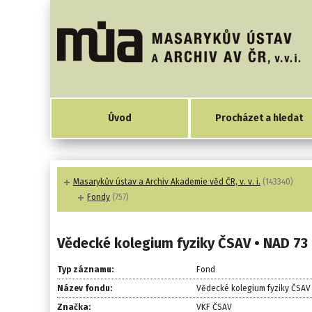
Úvod
Procházet a hledat
Masarykův ústav a Archiv Akademie věd ČR, v. v. i.
(143340)
Fondy
(757)
Vědecké kolegium fyziky ČSAV • NAD 73
Typ záznamu:
Fond
Název fondu:
Vědecké kolegium fyziky ČSAV
Značka:
VKF ČSAV