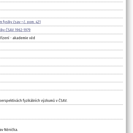
 fysiky čsav • č. pom. 421
iky ČSAV 1962-1979
ařízení - akademie věd
 perspektivách fyzikálních výzkumů v ČSAV.
lav Něnička.