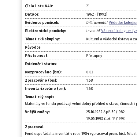
Číslo listu NAD:
73
Datace:
1962 - [1992]
Evidence pomůcek:
Dílčí inventář
Vědecké kolegium
Elektronické pomůcky:
Inventář
Vědecké kolegium fyz
Tématické skupiny:
Kulturní a vědecké ústavy a z
Původce:
Přístupnost:
Přístupný
Evidenční status:
Nezpracováno (bm):
0.03
Zpracováno (bm):
1.68
Inventarizováno (bm):
1.68
Tematický popis:
Materiály ve fondu podávají velmi dobrý přehled o stavu, činnosti i
Vnější změny:
25.10.1982 č.př. 50/1982
19.05.1993 č.př. 14/1993
Zpracoval:
Fond uspořádal a inventář v roce 1984 vypracoval prom. hist. Milos