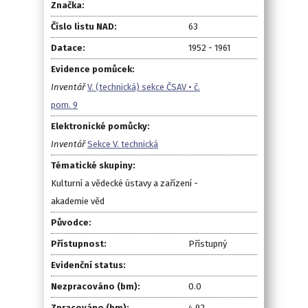
Značka:
Číslo listu NAD:
63
Datace:
1952 - 1961
Evidence pomůcek:
Inventář
V. (technická) sekce ČSAV • č.
pom. 9
Elektronické pomůcky:
Inventář
Sekce V. technická
Tématické skupiny:
Kulturní a vědecké ústavy a zařízení -
akademie věd
Původce:
Přístupnost:
Přístupný
Evidenční status:
Nezpracováno (bm):
0.0
Zpracováno (bm):
4.92