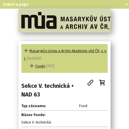
Masarykův ústav a Archiv Akademie věd ČR, v. v.
i.
(143340)
Fondy
(757)
Sekce V. technická •
NAD 63
Typ záznamu:
Fond
Název fondu:
Sekce V. technická