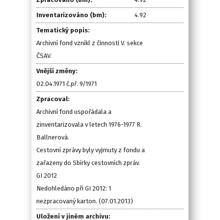
Inventarizováno (bm):
4.92
Tematický popis:
Archivní fond vznikl z činnosti V. sekce
ČSAV.
Vnější změny:
02.04.1971 č.př. 9/1971
Zpracoval:
Archivní fond uspořádala a
zinventarizovala v letech 1976-1977 R.
Ballnerová.
Cestovní zprávy byly vyjmuty z fondu a
zařazeny do Sbírky cestovních zpráv.
GI 2012
Nedohledáno při GI 2012: 1
nezpracovaný karton. (07.01.2013)
Uložení v jiném archivu: