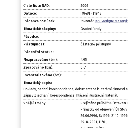
Číslo listu NAD:
5006
Datace:
[1848] - [1948]
Evidence pomůcek:
Inventář
Jan Garrigue Masaryk 
Tématické skupiny:
Osobní fondy
Původce:
Přístupnost:
Částečně přístupný
Evidenční status:
Nezpracováno (bm):
4.95
Zpracováno (bm):
0.61
Inventarizováno (bm):
0.61
Tematický popis:
Doklady, osobní korespondence, dokumentace k literární činnosti a
zápisy z jednání, korespondence, hlášení; ilustrační materiál.
Vnější změny:
Přejímáno průběžně Ústavem T
Přírůstky od obnovení ÚTGM v 
26.06.1996, 8/1996; 21.10. 1996
29. 8. 2001, 11/01;