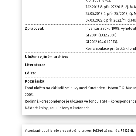
7. 3. 2002, 8/02;
7.12.2015 č. přír. 27/2015, čj. M
25.05.2018 č. přír. 25/2018, čj.
07.03.2022 č.přír. 2022/41, čj.
Zpracoval:
Inventář z roku 1998, vyhotovil
GI 2001 (13.12.2001).
GI 2012 (04.01.2013).
Remanipulace přírůstků k fond
Uložení v jiném archivu:
Literatura:
Edice:
Poznámka:
Fond uložen na základě smlouvy mezi Kuratoriem Ústavu T.G. Masa
2003.
Rodinná korespondence je uložena ve fondu TGM – korespondence I
Některé knihy jsou uloženy v kartonech.
V současné době je zde prezentováno celkem
143340
záznamů a
79122
digi