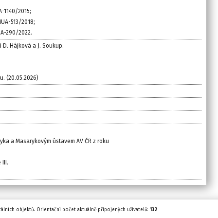
UA-1140/2015;
 MUA-513/2018;
MUA-290/2022.
i D. Hájková a J. Soukup.
u. (20.05.2026)
ryka a Masarykovým ústavem AV ČR z roku
II.
tálních objektů. Orientační počet aktuálně připojených uživatelů:
132