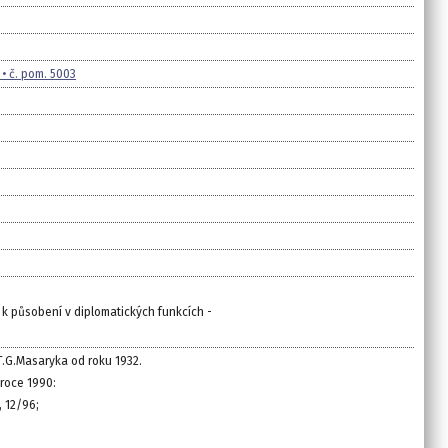
• č. pom. 5003
 k působení v diplomatických funkcích -
.G.Masaryka od roku 1932.
roce 1990:
, 12/96;