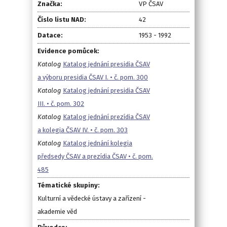
Značka:
VP ČSAV
Číslo listu NAD:
42
Datace:
1953 - 1992
Evidence pomůcek:
Katalog
Katalog jednání presidia ČSAV
a výboru presidia ČSAV I. • č. pom. 300
Katalog
Katalog jednání presidia ČSAV
III. • č. pom. 302
Katalog
Katalog jednání prezídia ČSAV
a kolegia ČSAV IV. • č. pom. 303
Katalog
Katalog jednání kolegia
předsedy ČSAV a prezídia ČSAV • č. pom.
485
Tématické skupiny:
Kulturní a vědecké ústavy a zařízení -
akademie věd