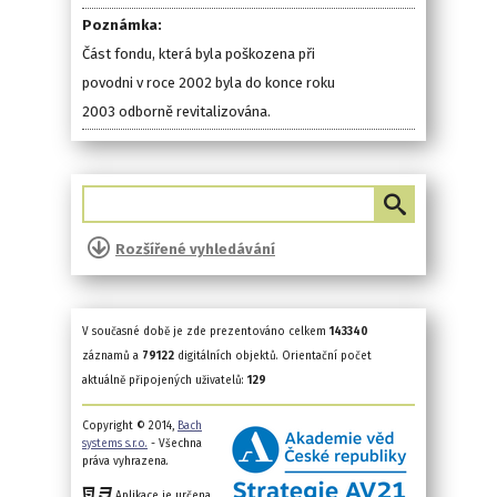
Poznámka:
Část fondu, která byla poškozena při
povodni v roce 2002 byla do konce roku
2003 odborně revitalizována.
Rozšířené vyhledávání
V současné době je zde prezentováno celkem
143340
záznamů a
79122
digitálních objektů. Orientační počet
aktuálně připojených uživatelů:
129
Copyright © 2014,
Bach
systems s.r.o.
- Všechna
práva vyhrazena.
Aplikace je určena