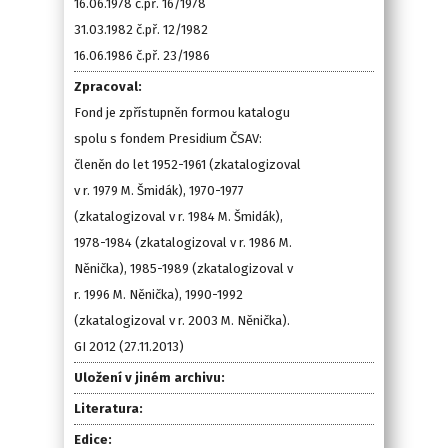
16.06.1978 č.př. 16/1978
31.03.1982 č.př. 12/1982
16.06.1986 č.př. 23/1986
Zpracoval:
Fond je zpřístupněn formou katalogu
spolu s fondem Presidium ČSAV:
členěn do let 1952-1961 (zkatalogizoval
v r. 1979 M. Šmidák), 1970-1977
(zkatalogizoval v r. 1984 M. Šmidák),
1978-1984 (zkatalogizoval v r. 1986 M.
Něnička), 1985-1989 (zkatalogizoval v
r. 1996 M. Něnička), 1990-1992
(zkatalogizoval v r. 2003 M. Něnička).
GI 2012 (27.11.2013)
Uložení v jiném archivu:
Literatura:
Edice: