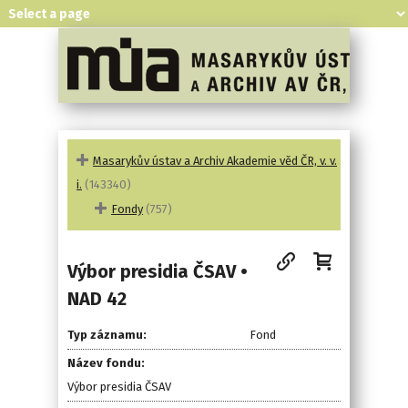
Masarykův ústav a Archiv Akademie věd ČR, v. v.
i.
(143340)
Fondy
(757)
Výbor presidia ČSAV •
NAD 42
Typ záznamu:
Fond
Název fondu:
Výbor presidia ČSAV