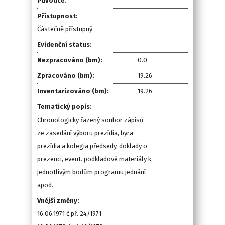
Původce:
Přístupnost:
Částečně přístupný
Evidenční status:
Nezpracováno (bm):
0.0
Zpracováno (bm):
19.26
Inventarizováno (bm):
19.26
Tematický popis:
Chronologicky řazený soubor zápisů
ze zasedání výboru prezídia, byra
prezídia a kolegia předsedy, doklady o
prezenci, event. podkladové materiály k
jednotlivým bodům programu jednání
apod.
Vnější změny:
16.06.1971 č.př. 24/1971