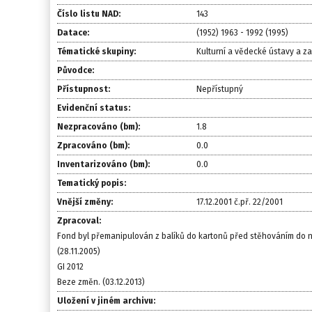
Číslo listu NAD:
143
Datace:
(1952) 1963 - 1992 (1995)
Tématické skupiny:
Kulturní a vědecké ústavy a z
Původce:
Přístupnost:
Nepřístupný
Evidenční status:
Nezpracováno (bm):
1.8
Zpracováno (bm):
0.0
Inventarizováno (bm):
0.0
Tematický popis:
Vnější změny:
17.12.2001 č.př. 22/2001
Zpracoval:
Fond byl přemanipulován z balíků do kartonů před stěhováním do n
(28.11.2005)
GI 2012
Beze změn. (03.12.2013)
Uložení v jiném archivu: