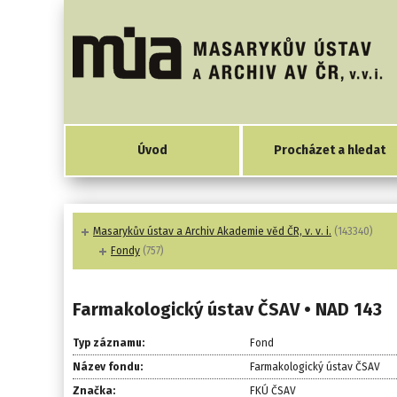
Úvod
Procházet a hledat
Masarykův ústav a Archiv Akademie věd ČR, v. v. i.
(143340)
Fondy
(757)
Farmakologický ústav ČSAV • NAD 143
Typ záznamu:
Fond
Název fondu:
Farmakologický ústav ČSAV
Značka:
FKÚ ČSAV