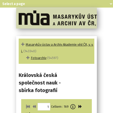
Masarykův ústav a Archiv Akademie věd ČR, v. v.
i.
(143340)
Fotoarchiv
(54597)
Královská česká
společnost nauk -
sbírka fotografií
Celkem : 169