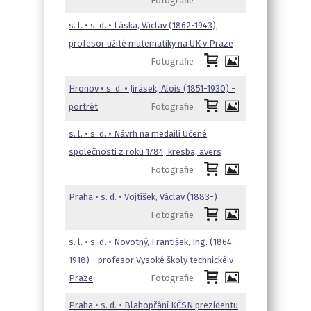
Fotografie
s. l. • s. d. • Láska, Václav (1862-1943),
profesor užité matematiky na UK v Praze
Fotografie
Hronov • s. d. • Jirásek, Alois (1851-1930) -
portrét
Fotografie
s. l. • s. d. • Návrh na medaili Učené
společnosti z roku 1784; kresba, avers
Fotografie
Praha • s. d. • Vojtíšek, Václav (1883-)
Fotografie
s. l. • s. d. • Novotný, František, Ing. (1864-
1918) - profesor Vysoké školy technické v
Praze
Fotografie
Praha • s. d. • Blahopřání KČSN prezidentu