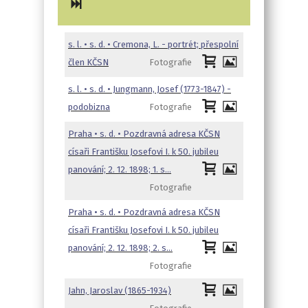
s. l. • s. d. • Cremona, L. - portrét; přespolní
člen KČSN
Fotografie
s. l. • s. d. • Jungmann, Josef (1773-1847) -
podobizna
Fotografie
Praha • s. d. • Pozdravná adresa KČSN
císaři Františku Josefovi I. k 50. jubileu
panování; 2. 12. 1898; 1. s…
Fotografie
Praha • s. d. • Pozdravná adresa KČSN
císaři Františku Josefovi I. k 50. jubileu
panování; 2. 12. 1898; 2. s…
Fotografie
Jahn, Jaroslav (1865-1934)