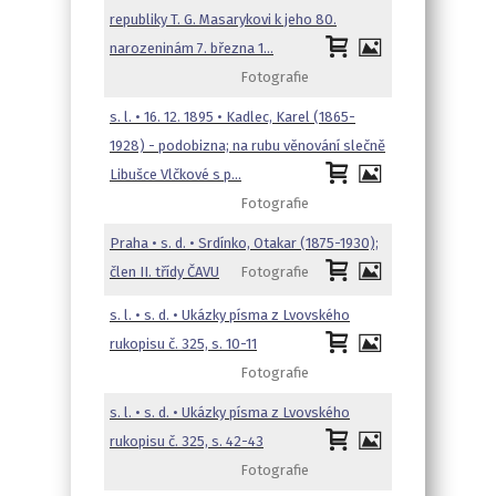
republiky T. G. Masarykovi k jeho 80.
narozeninám 7. března 1…
Fotografie
s. l. • 16. 12. 1895 • Kadlec, Karel (1865-
1928) - podobizna; na rubu věnování slečně
Libušce Vlčkové s p…
Fotografie
Praha • s. d. • Srdínko, Otakar (1875-1930);
člen II. třídy ČAVU
Fotografie
s. l. • s. d. • Ukázky písma z Lvovského
rukopisu č. 325, s. 10-11
Fotografie
s. l. • s. d. • Ukázky písma z Lvovského
rukopisu č. 325, s. 42-43
Fotografie