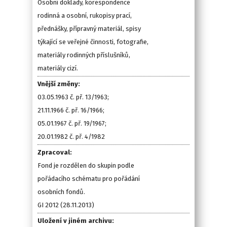
Osobní doklady, korespondence
rodinná a osobní, rukopisy prací,
přednášky, přípravný materiál, spisy
týkající se veřejné činnosti, fotografie,
materiály rodinných příslušníků,
materiály cizí.
Vnější změny:
03.05.1963 č. př. 13/1963;
21.11.1966 č. př. 16/1966;
05.01.1967 č. př. 19/1967;
20.01.1982 č. př. 4/1982
Zpracoval:
Fond je rozdělen do skupin podle
pořádacího schématu pro pořádání
osobních fondů.
GI 2012 (28.11.2013)
Uložení v jiném archivu: