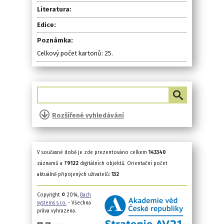
Literatura:
Edice:
Poznámka:
Celkový počet kartonů: 25.
Rozšířené vyhledávání
V současné době je zde prezentováno celkem
143340
záznamů a
79122
digitálních objektů. Orientační počet
aktuálně připojených uživatelů:
132
Copyright © 2014,
Bach
systems s.r.o.
- Všechna
práva vyhrazena.