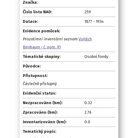
Značka:
Číslo listu NAD:
259
Datace:
1877 - 1934
Evidence pomůcek:
Prozatímní inventární seznam
Vojtěch
Birnbaum • č. pom. 91
Tématické skupiny:
Osobní fondy
Původce:
Přístupnost:
Částečně přístupný
Evidenční status:
Nezpracováno (bm):
0.32
Zpracováno (bm):
2.76
Inventarizováno (bm):
0.0
Tematický popis: