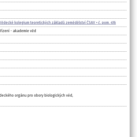
Vědecké kolegium teoretických základů zemědělství ČSAV • č. pom. 416
ařízení - akademie věd
ědeckého orgánu pro obory biologických věd,