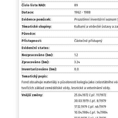
Číslo listu NAD:
89
Datace:
1962 - 1988
Evidence pomůcek:
Prozatímní inventární seznam
Tématické skupiny:
Kulturní a vědecké ústavy a z
Původce:
Přístupnost:
Částečně přístupný
Evidenční status:
Nezpracováno (bm):
1.2
Zpracováno (bm):
3.24
Inventarizováno (bm):
0.0
Tematický popis:
Fond obsahuje materiály o působnosti kolegia jako celostátního v
tvořících základ zemědělské vědy, lesnické a veterinární vědy.
Vnější změny:
25.04.1972 č.př. 11/1972
30.03.1979 č.př. 8/1979
17.12.1979 č.př. 46/1979
10.04.1984 č.př. 14/1984