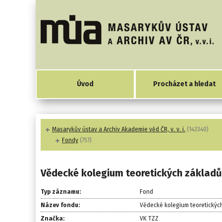
Úvod
Procházet a hledat
Masarykův ústav a Archiv Akademie věd ČR, v. v. i.
(143340)
Fondy
(757)
Vědecké kolegium teoretických základů
Typ záznamu:
Fond
Název fondu:
Vědecké kolegium teoretickýc
Značka:
VK TZZ