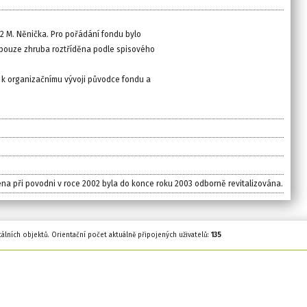
72 M. Něnička. Pro pořádání fondu bylo
a pouze zhruba roztříděna podle spisového
k organizačnímu vývoji původce fondu a
ena při povodni v roce 2002 byla do konce roku 2003 odborně revitalizována.
tálních objektů. Orientační počet aktuálně připojených uživatelů:
135