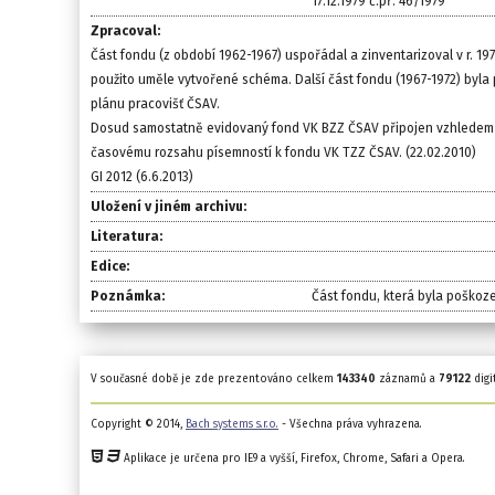
17.12.1979 č.př. 46/1979
Zpracoval:
Část fondu (z období 1962-1967) uspořádal a zinventarizoval v r. 19
použito uměle vytvořené schéma. Další část fondu (1967-1972) byl
plánu pracovišť ČSAV.
Dosud samostatně evidovaný fond VK BZZ ČSAV připojen vzhledem 
časovému rozsahu písemností k fondu VK TZZ ČSAV. (22.02.2010)
GI 2012 (6.6.2013)
Uložení v jiném archivu:
Literatura:
Edice:
Poznámka:
Část fondu, která byla poškoz
V současné době je zde prezentováno celkem
143340
záznamů a
79122
digi
Copyright © 2014,
Bach systems s.r.o.
- Všechna práva vyhrazena.
Aplikace je určena pro IE9 a vyšší, Firefox, Chrome, Safari a Opera.