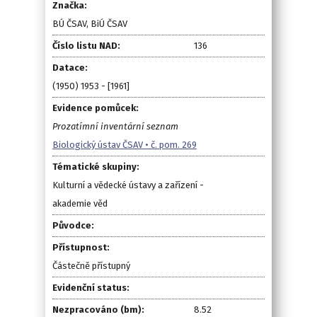
Značka:
BÚ ČSAV, BiÚ ČSAV
Číslo listu NAD:
136
Datace:
(1950) 1953 - [1961]
Evidence pomůcek:
Prozatímní inventární seznam
Biologický ústav ČSAV • č. pom. 269
Tématické skupiny:
Kulturní a vědecké ústavy a zařízení -
akademie věd
Původce:
Přístupnost:
Částečně přístupný
Evidenční status:
Nezpracováno (bm):
8.52