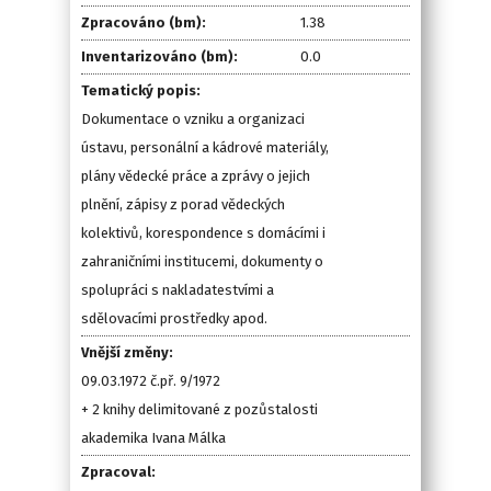
Zpracováno (bm):
1.38
Inventarizováno (bm):
0.0
Tematický popis:
Dokumentace o vzniku a organizaci
ústavu, personální a kádrové materiály,
plány vědecké práce a zprávy o jejich
plnění, zápisy z porad vědeckých
kolektivů, korespondence s domácími i
zahraničními institucemi, dokumenty o
spolupráci s nakladatestvími a
sdělovacími prostředky apod.
Vnější změny:
09.03.1972 č.př. 9/1972
+ 2 knihy delimitované z pozůstalosti
akademika Ivana Málka
Zpracoval: