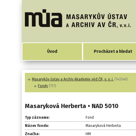
Úvod
Procházet a hledat
Masarykův ústav a Archiv Akademie věd ČR, v. v. i.
(143340)
Fondy
(757)
Masaryková Herberta • NAD 5010
Typ záznamu:
Fond
Název fondu:
Masaryková Herberta
Značka:
HM