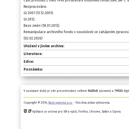
Část přírůstku z roku 1996 přiřazena k osobnímu fondu JGM, JAF č.
Nezpracováno.
GI 2001 (13.12.2001).
GI 2012.
Beze změn (18.01.2013).
Remanipulace archivního fondu v souvislosti se zahájením zpracová
(02.02.2026)
Uložení v jiném archivu:
Literatura:
Edice:
Poznámka:
V současné době je zde prezentováno celkem
143340
záznamů a
79122
digi
Copyright © 2014,
Bach systems s.r.o.
- Všechna práva vyhrazena.
Aplikace je určena pro IE9 a vyšší, Firefox, Chrome, Safari a Opera.