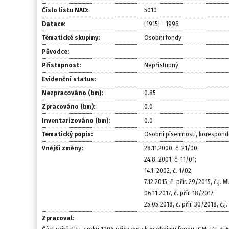
Číslo listu NAD:
5010
Datace:
[1915] - 1996
Tématické skupiny:
Osobní fondy
Původce:
Přístupnost:
Nepřístupný
Evidenční status:
Nezpracováno (bm):
0.85
Zpracováno (bm):
0.0
Inventarizováno (bm):
0.0
Tematický popis:
Osobní písemnosti, korespond
Vnější změny:
28.11.2000, č. 21/00;
24.8. 2001, č. 11/01;
14.1. 2002, č. 1/02;
7.12.2015, č. přír. 29/2015, č.j.
06.11.2017, č. přír. 18/2017;
25.05.2018, č. přír. 30/2018, č.
Zpracoval: