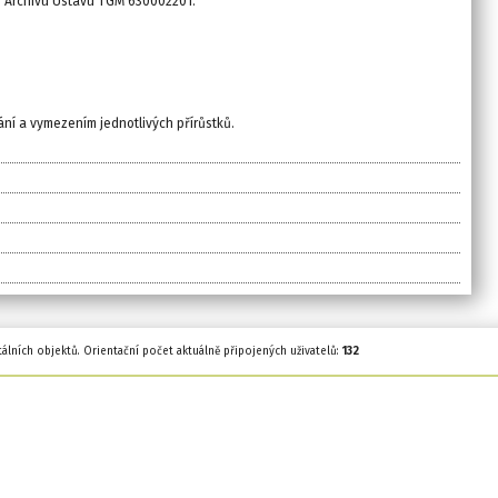
 6 Archivu Ústavu TGM 630002201.
ní a vymezením jednotlivých přírůstků.
tálních objektů. Orientační počet aktuálně připojených uživatelů:
132