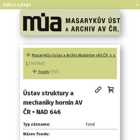
Masarykův ústav a Archiv Akademie věd ČR, v. v.
i.
(143340)
Fondy
(757)
Ústav struktury a
mechaniky hornin AV
ČR • NAD 646
Typ záznamu:
Fond
Název fondu: