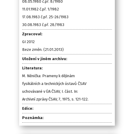
08.05.1980 č.př. 8/1980
11.01.1982 č.př. 1/1982
17.08.1983 č.př. 25-26/1983
30.08.1983 č.př. 28/1983
Zpracoval:
GI 2012
Beze změn. (21.01.2013)
Uložení v jiném archivu:
Literatura:
M. Něnička: Prameny k dějinám
fysikálních a technických ústavů ČSAV
uchovávané v ÚA ČSAV, I. část. In:
Archivní zprávy ČSAV, 7, 1975, s. 121-122.
Edice:
Poznámka: