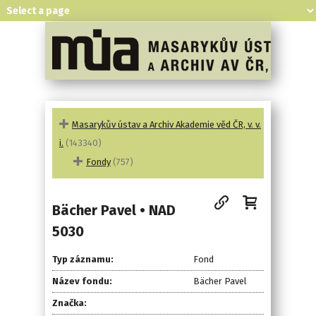
Masarykův ústav a Archiv Akademie věd ČR, v. v.
i.
(143340)
Fondy
(757)
Bächer Pavel • NAD
5030
Typ záznamu:
Fond
Název fondu:
Bächer Pavel
Značka: