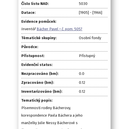
Číslo listu NAD:
5030
Datace:
[1905] - [1966]
Evidence pomůcek:
Inventář
Bächer Pavel • č. pom. 5057
Tématické skupiny:
Osobní fondy
Původce:
Přístupnost:
Přístupný
Evidenční status:
Nezpracováno (bm):
0.0
Zpracováno (bm):
0.12
Inventarizováno (bm):
0.12
Tematický popis:
Písemnosti rodiny Bächerovy,
korespondence Pavla Bächera a jeho
manželky Julie Nessy Bächerové s