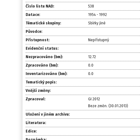
Číslo listu NAD:
538
Datace:
1954 - 1992
Tématické skupiny:
Sbírky jiné
Původce:
Přístupnost:
Nepřístupný
Evidenční status:
Nezpracováno (bm):
12.72
Zpracováno (bm):
0.0
Inventarizováno (bm):
0.0
Tematický popis:
Vnější změny:
Zpracoval:
GI 2012
Beze změn. (30.01.2013)
Uložení v jiném archivu:
Literatura:
Edice:
Poznámka: