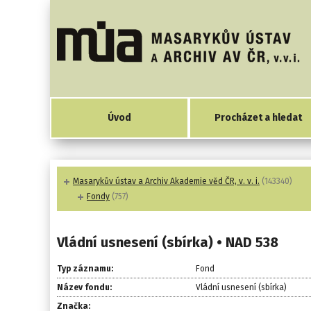
Úvod
Procházet a hledat
Masarykův ústav a Archiv Akademie věd ČR, v. v. i.
(143340)
Fondy
(757)
Vládní usnesení (sbírka) • NAD 538
Typ záznamu:
Fond
Název fondu:
Vládní usnesení (sbírka)
Značka: