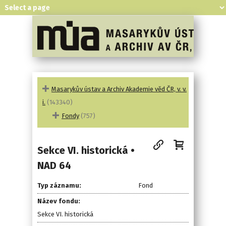
Masarykův ústav a Archiv Akademie věd ČR, v. v.
i.
(143340)
Fondy
(757)
Sekce VI. historická •
NAD 64
Typ záznamu:
Fond
Název fondu:
Sekce VI. historická