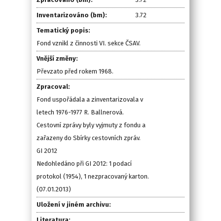
Inventarizováno (bm):
3.72
Tematický popis:
Fond vznikl z činnosti VI. sekce ČSAV.
Vnější změny:
Převzato před rokem 1968.
Zpracoval:
Fond uspořádala a zinventarizovala v
letech 1976-1977 R. Ballnerová.
Cestovní zprávy byly vyjmuty z fondu a
zařazeny do Sbírky cestovních zpráv.
GI 2012
Nedohledáno při GI 2012: 1 podací
protokol (1954), 1 nezpracovaný karton.
(07.01.2013)
Uložení v jiném archivu:
Literatura: