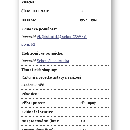
Značka:
Číslo listu NAD:
64
Datace:
1952 - 1961
Evidence pomůcek:
Inventář
VI. (historická) sekce ČSAV • č.
pom. 82
Elektronické pomůcky:
Inventář
Sekce VI. historická
Tématické skupiny:
Kulturní a vědecké ústavy a zařízení -
akademie věd
Původce:
Přístupnost:
Přístupný
Evidenční status:
Nezpracováno (bm):
0.0
Zpracováno (bm):
3.72