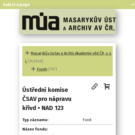
Masarykův ústav a Archiv Akademie věd ČR, v. v.
i.
(143340)
Fondy
(757)
Ústřední komise
ČSAV pro nápravu
křivd • NAD 123
Typ záznamu:
Fond
Název fondu: