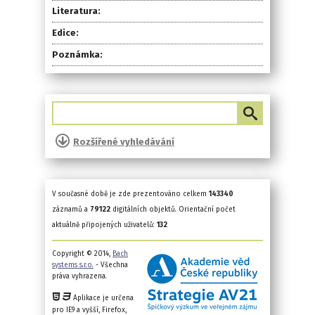
Literatura:
Edice:
Poznámka:
Rozšířené vyhledávání
V současné době je zde prezentováno celkem
143340
záznamů a
79122
digitálních objektů. Orientační počet
aktuálně připojených uživatelů:
132
Copyright © 2014,
Bach
systems s.r.o.
- Všechna
práva vyhrazena.
Aplikace je určena
pro IE9 a vyšší, Firefox,