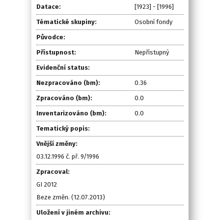
Datace:
[1923] - [1996]
Tématické skupiny:
Osobní fondy
Původce:
Přístupnost:
Nepřístupný
Evidenční status:
Nezpracováno (bm):
0.36
Zpracováno (bm):
0.0
Inventarizováno (bm):
0.0
Tematický popis:
Vnější změny:
03.12.1996 č. př. 9/1996
Zpracoval:
GI 2012
Beze změn. (12.07.2013)
Uložení v jiném archivu: