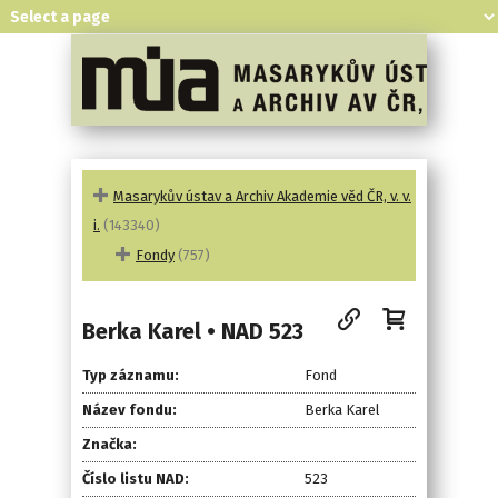
Masarykův ústav a Archiv Akademie věd ČR, v. v.
i.
(143340)
Fondy
(757)
Berka Karel • NAD 523
Typ záznamu:
Fond
Název fondu:
Berka Karel
Značka:
Číslo listu NAD:
523